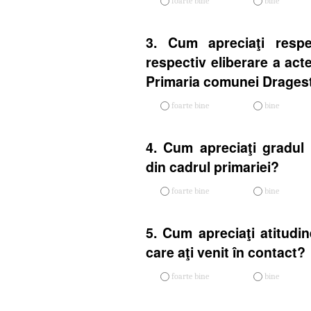
foarte bine
bine
3. Cum apreciaţi respe
respectiv eliberare a act
Primaria comunei Drages
foarte bine
bine
4. Cum apreciaţi gradul 
din cadrul primariei?
foarte bine
bine
5. Cum apreciaţi atitudin
care aţi venit în contact?
foarte bine
bine