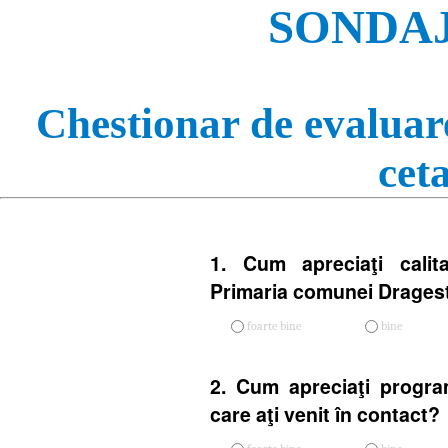
SONDAJ
Chestionar de evaluare
cet
1. Cum apreciaţi calita
Primaria comunei Dragest
foarte bine
bine
2. Cum apreciaţi progra
care aţi venit în contact?